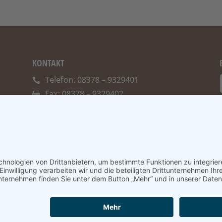
KONTAKT
Telefon: 08378 – 9329401
Fax: 08378 – 9329402
E-Mail:
info@merz-holzbau.de
NSCHUTZERKLÄRUNG
KONTAKT
DATENSCHUTZINF
© 2019 Holzbau Merz