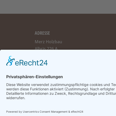
ADRESSE
Merz Holzbau
Albris 226 A
87474 Buchenberg
IMPRESSUM
DATE